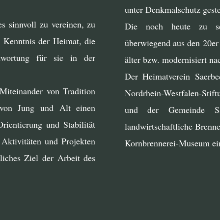
unter Denkmalschutz gestel
es sinnvoll zu vereinen, zu
Die noch heute zu seh
e Kenntnis der Heimat, die
überwiegend aus den 20er 
twortung für sie in der
älter bzw. modernisiert na
Der Heimatverein Saerbec
Miteinander von Tradition
Nordrhein-Westfalen-Stif
von Jung und Alt einen
und der Gemeinde Sa
Orientierung und Stabilität
landwirtschaftliche Brenn
Aktivitäten und Projekten
Kornbrennerei-Museum ein
liches Ziel der Arbeit des