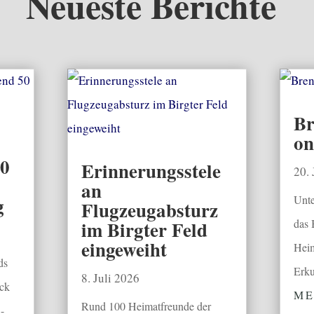
Neueste Berichte
Br
on
0
Erinnerungsstele
20.
an
g
Unte
Flugzeugabsturz
im Birgter Feld
das 
eingeweiht
Heim
ds
Erk
8. Juli 2026
ck
ME
Rund 100 Heimatfreunde der
-