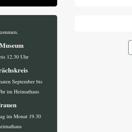
llkommen.
i Museum
bis 12.30 Uhr
rächskreis
naten September bis
Uhr im Heimathaus
Frauen
tag im Monat 19.30
Heimathaus