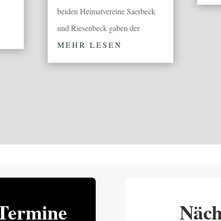
beiden Heimatvereine Saerbeck
und Riesenbeck gaben der
MEHR LESEN
Termine
Näch