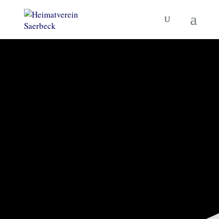
KORNBRENNEREIMUSEUM
UND MEHR
Heimatverein
Saerbeck
TERMINE
MUSEUM