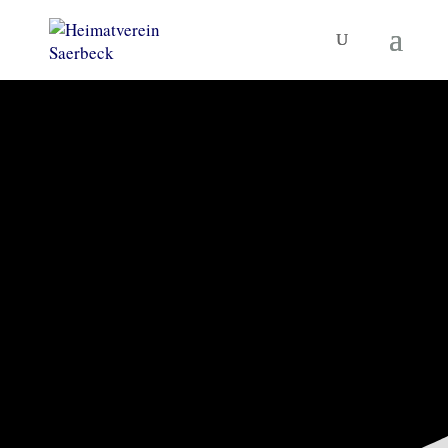
KORNBRENNEREIMUSEUM
UND MEHR
Heimatverein
Saerbeck
TERMINE
MUSEUM