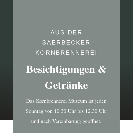
AUS DER
SAERBECKER
KORNBRENNEREI
Besichtigungen &
Getränke
Das Kornbrennerei Museum ist jeden
Sonntag von 10.30 Uhr bis 12.30 Uhr
und nach Vereinbarung geöffnet.