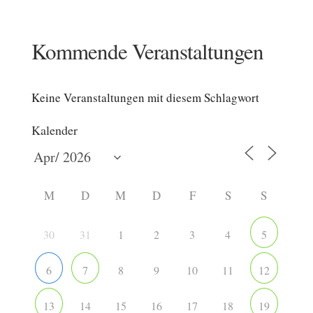
Kommende Veranstaltungen
Keine Veranstaltungen mit diesem Schlagwort
Kalender
M
D
M
D
F
S
S
30
31
1
2
3
4
5
8
9
10
11
6
7
12
14
15
16
17
18
13
19