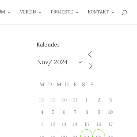
UM
VEREIN
PROJEKTE
KONTAKT
Kalender
M
D
M
D
F
S
S
28
29
30
31
1
2
3
4
5
6
7
8
9
10
11
12
13
14
15
16
17