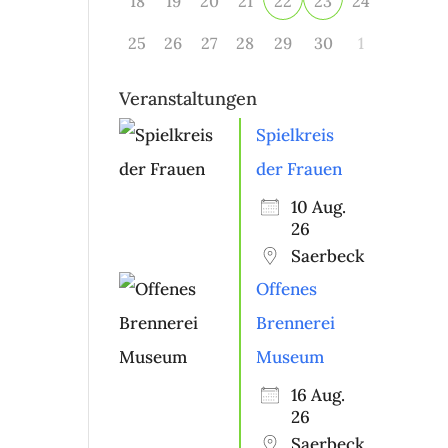
18
19
20
21
24
22
23
25
26
27
28
29
30
1
Veranstaltungen
Spielkreis
der Frauen
10 Aug.
26
Saerbeck
Offenes
Brennerei
Museum
16 Aug.
26
Saerbeck