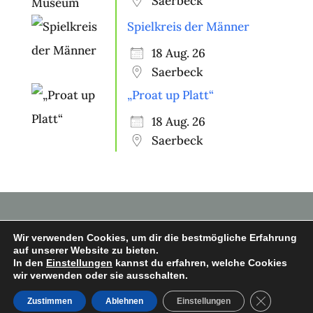
Saerbeck
Spielkreis der Männer
18 Aug. 26
Saerbeck
„Proat up Platt“
18 Aug. 26
Saerbeck
Wir verwenden Cookies, um dir die bestmögliche Erfahrung
auf unserer Website zu bieten.
In den
Einstellungen
kannst du erfahren, welche Cookies
Copyright © 2026 Heimatverein
wir verwenden oder sie ausschalten.
Saerbeck e.V.
GDPR Cooki
Zustimmen
Ablehnen
Einstellungen