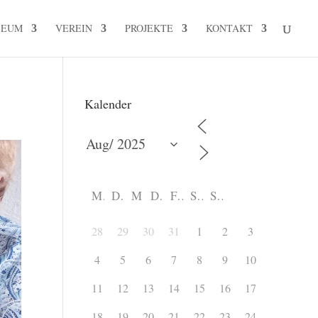
SEUM
VEREIN
PROJEKTE
KONTAKT
Kalender
M
D
M
D
F
S
S
28
29
30
31
1
2
3
4
5
6
7
8
9
10
11
12
13
14
15
16
17
18
19
20
21
22
23
24