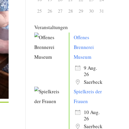
25
26
27
28
29
30
31
Veranstaltungen
Offenes
Brennerei
Museum
9 Aug.
26
Saerbeck
Spielkreis der
Frauen
10 Aug.
26
Saerbeck