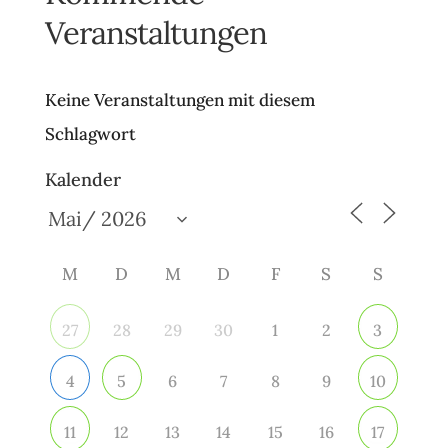
Veranstaltungen
Keine Veranstaltungen mit diesem
Schlagwort
Kalender
M
D
M
D
F
S
S
28
29
30
1
2
27
3
6
7
8
9
4
5
10
12
13
14
15
16
11
17