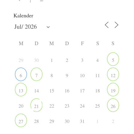
1
Kalender
M
D
M
D
F
S
S
29
30
1
2
3
4
5
8
9
10
11
6
7
12
14
15
16
17
18
13
19
20
22
23
24
25
21
26
28
29
30
31
1
2
27