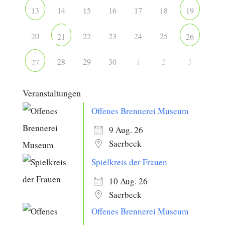
14
15
16
17
18
13
19
20
22
23
24
25
21
26
28
29
30
1
2
3
27
Veranstaltungen
Offenes Brennerei Museum
9 Aug. 26
Saerbeck
Spielkreis der Frauen
10 Aug. 26
Saerbeck
Offenes Brennerei Museum