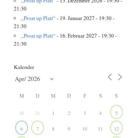
„Proat up Platt“
- 15. Dezember 2026 - 19:30 -
21:30
„Proat up Platt“
- 19. Januar 2027 - 19:30 -
21:30
„Proat up Platt“
- 16. Februar 2027 - 19:30 -
21:30
Kalender
M
D
M
D
F
S
S
30
31
1
2
3
4
5
8
9
10
11
6
7
12