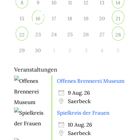
9
10
11
12
13
8
14
15
17
18
19
20
16
21
23
24
25
26
27
22
28
29
30
1
2
3
4
5
Veranstaltungen
Offenes Brennerei Museum
9 Aug. 26
Saerbeck
Spielkreis der Frauen
10 Aug. 26
Saerbeck