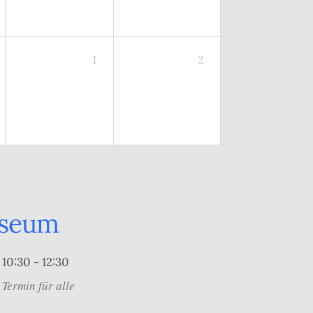
1
2
useum
10:30 - 12:30
Termin für alle