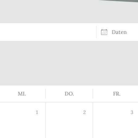
Daten
MI.
DO.
FR.
1
2
3