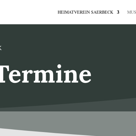
HEIMATVEREIN SAERBECK
MU
K
Termine