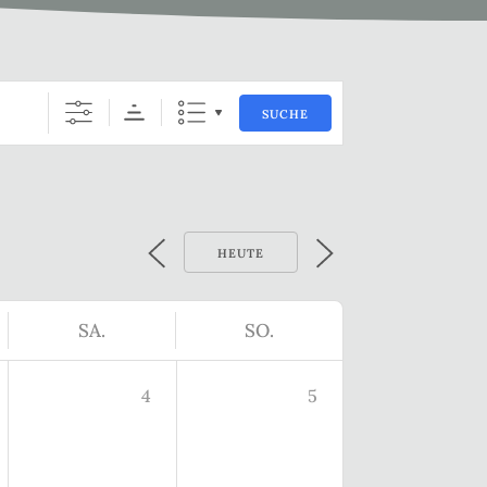
SUCHE
HEUTE
SA.
SO.
4
5