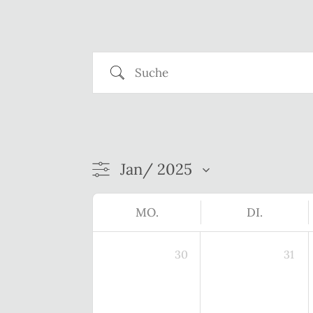
Suche
MO.
DI.
30
31