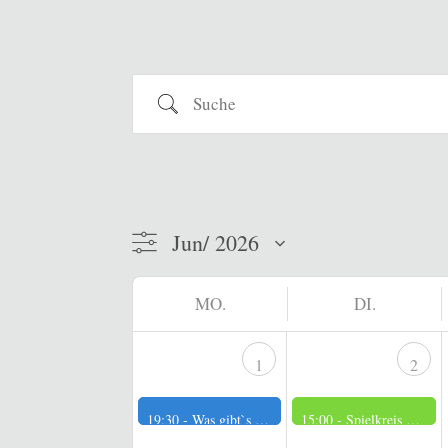
Suche
MO.
DI.
1
2
19:30 -
Was gibt`s Neues?
15:00 -
Spielkreis der Männer