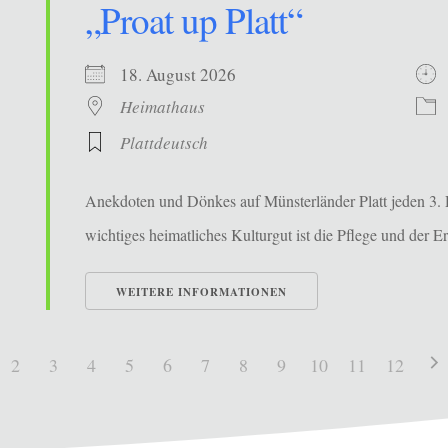
„Proat up Platt“
18. August 2026
Heimathaus
Plattdeutsch
Anekdoten und Dönkes auf Münsterländer Platt jeden 3. 
wichtiges heimatliches Kulturgut ist die Pflege und der Erh
WEITERE INFORMATIONEN
2
3
4
5
6
7
8
9
10
11
12