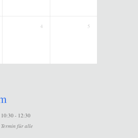
4
5
um
10:30 - 12:30
Termin für alle