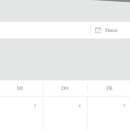
Daten
MI.
DO.
FR.
3
4
5