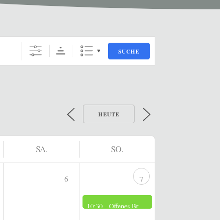
SUCHE
HEUTE
SA.
SO.
6
7
10:30 -
Offenes Brennerei Museum