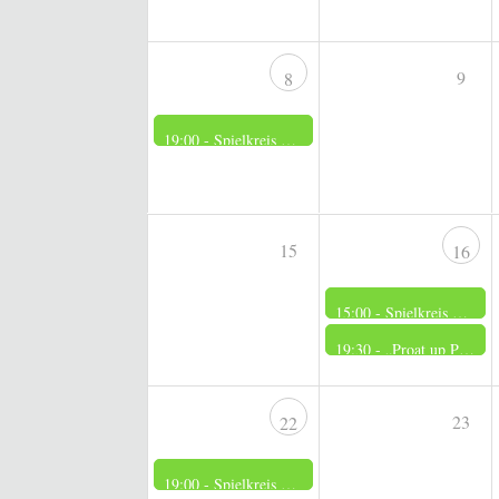
9
8
19:00 -
Spielkreis der Frauen
15
16
15:00 -
Spielkreis der Männer
19:30 -
„Proat up Platt“
23
22
19:00 -
Spielkreis der Frauen