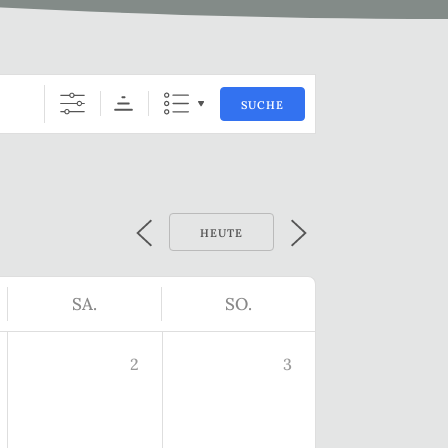
SUCHE
HEUTE
SA.
SO.
2
3