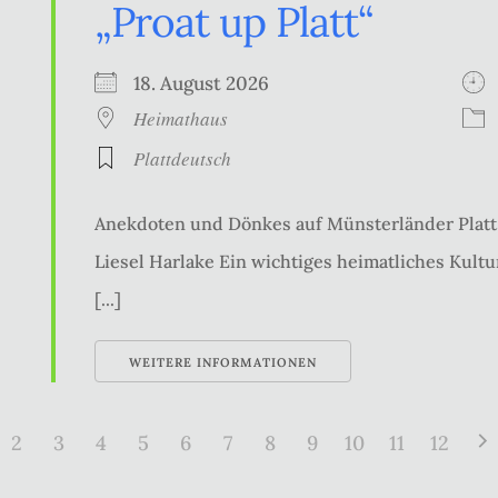
„Proat up Platt“
18. August 2026
Heimathaus
Plattdeutsch
Anekdoten und Dönkes auf Münsterländer Platt 
Liesel Harlake Ein wichtiges heimatliches Kultur
[...]
WEITERE INFORMATIONEN
2
3
4
5
6
7
8
9
10
11
12