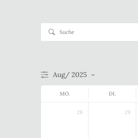
Suche
MO.
DI.
28
29