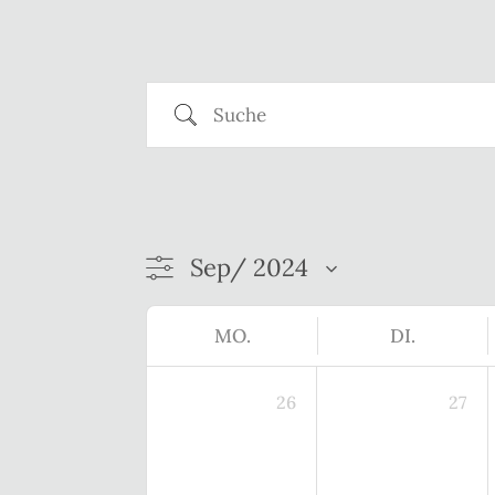
Suche
MO.
DI.
26
27