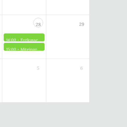
29
28
14:00 -
Entkusseln und Impfen: Aktion Heidepflege Bertlings Haar
15:00 -
Miteinander singen – Tradition neu erleben
5
6