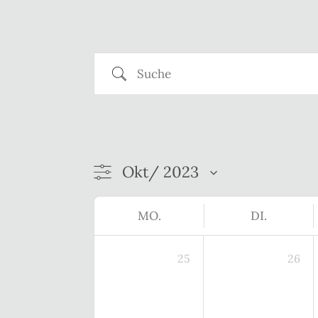
Suche
MO.
DI.
25
26