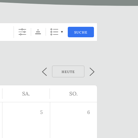
SUCHE
HEUTE
SA.
SO.
5
6