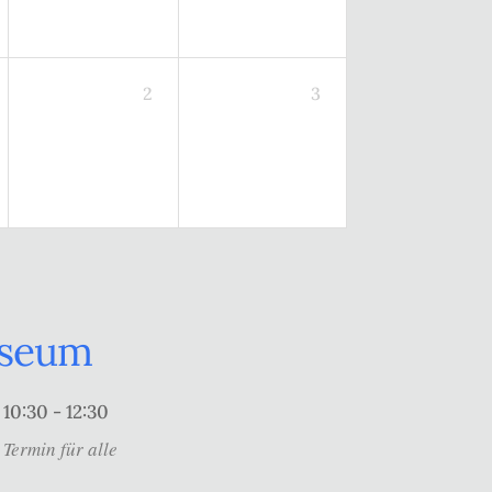
2
3
useum
10:30 - 12:30
Termin für alle