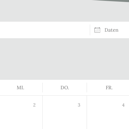
Daten
MI.
DO.
FR.
2
3
4