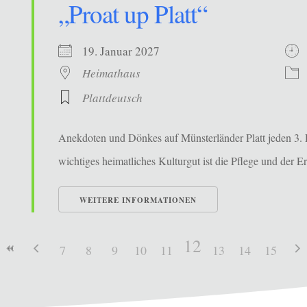
„Proat up Platt“
19. Januar 2027
Heimathaus
Plattdeutsch
Anekdoten und Dönkes auf Münsterländer Platt jeden 3. 
wichtiges heimatliches Kulturgut ist die Pflege und der Erh
WEITERE INFORMATIONEN
12
7
8
9
10
11
13
14
15