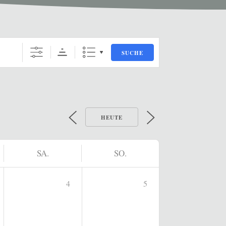
SUCHE
HEUTE
SA.
SO.
4
5