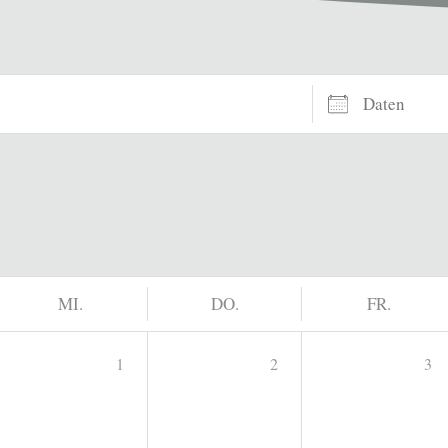
Daten
MI.
DO.
FR.
1
2
3