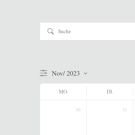
Suche
MO.
DI.
30
31