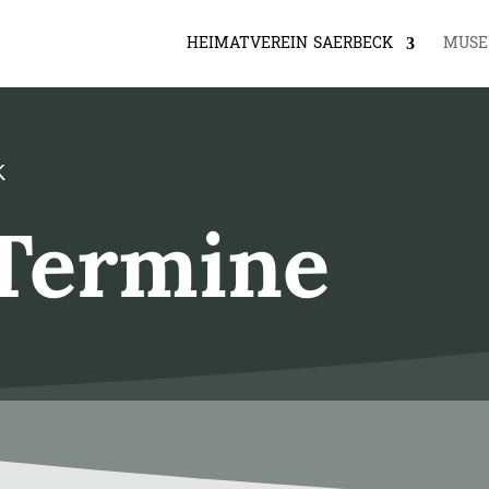
HEIMATVEREIN SAERBECK
MUS
K
Termine