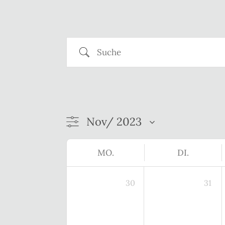
Suche
MO.
DI.
30
31