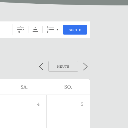
SUCHE
HEUTE
SA.
SO.
4
5