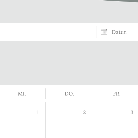
Daten
MI.
DO.
FR.
1
2
3