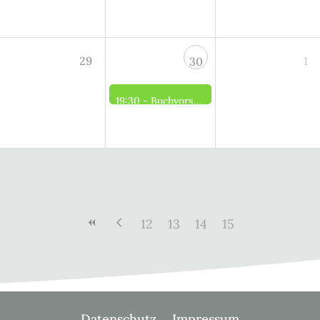
29
1
30
19:30 -
Buchvorstellung und Eröffnung der Sonderausstellung zum weißen Blitz in der alten Dorfschule
12
13
14
15
Datenschutz
Impressum