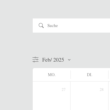
Suche
MO.
DI.
27
28