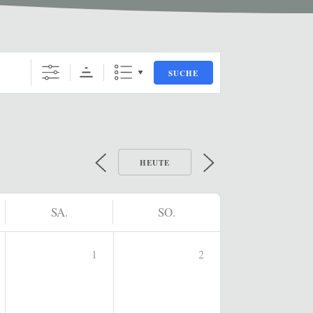
SUCHE
HEUTE
SA.
SO.
1
2