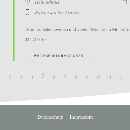
Heimathaus
Kartenspielen Frauen
Termine: Jeden zweiten und vierten Montag im Monat Ans
02572 6163
WEITERE INFORMATIONEN
5
1
2
3
4
6
7
8
9
10
11
12
Datenschutz
Impressum