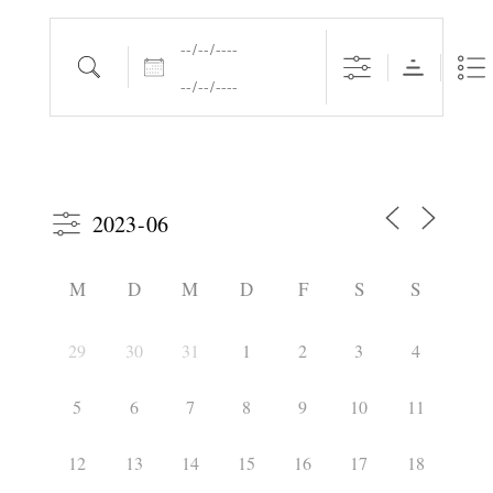
Daten
Suche
M
D
M
D
F
S
S
29
30
31
1
2
3
4
5
6
7
8
9
10
11
12
13
14
15
16
17
18