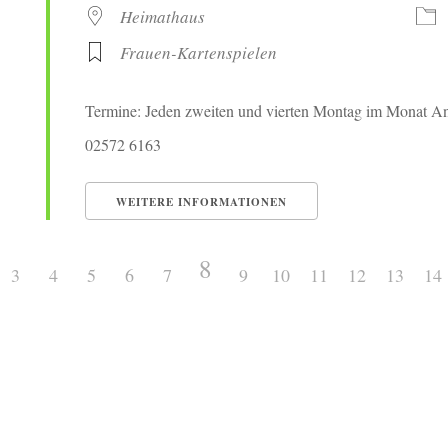
Heimathaus
Frauen-Kartenspielen
Termine: Jeden zweiten und vierten Montag im Monat Ans
02572 6163
WEITERE INFORMATIONEN
8
3
4
5
6
7
9
10
11
12
13
14