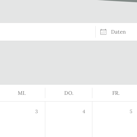
Daten
MI.
DO.
FR.
3
4
5