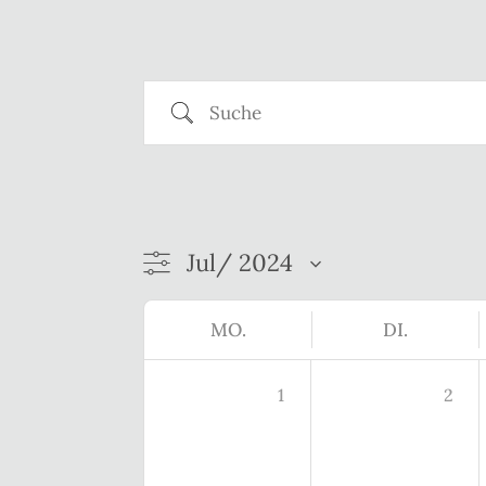
Suche
MO.
DI.
1
2