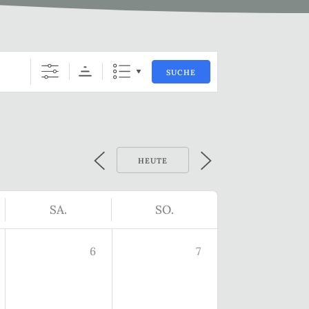
SUCHE
HEUTE
SA.
SO.
6
7