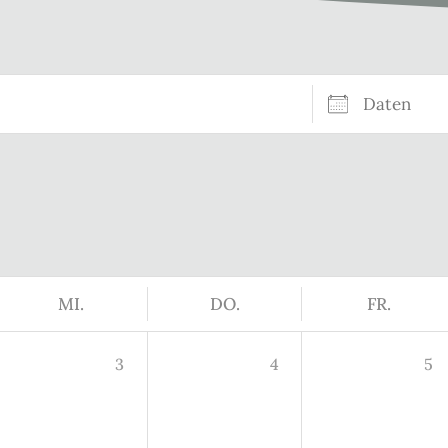
Daten
MI.
DO.
FR.
3
4
5