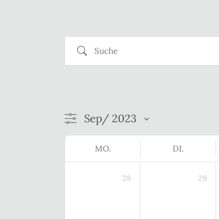
Suche
MO.
DI.
28
29