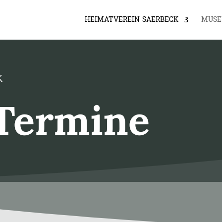
HEIMATVEREIN SAERBECK
MUS
K
Termine