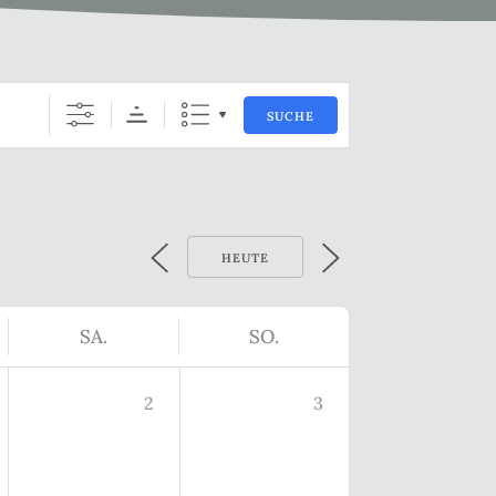
SUCHE
HEUTE
SA.
SO.
2
3