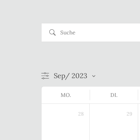
Suche
MO.
DI.
28
29