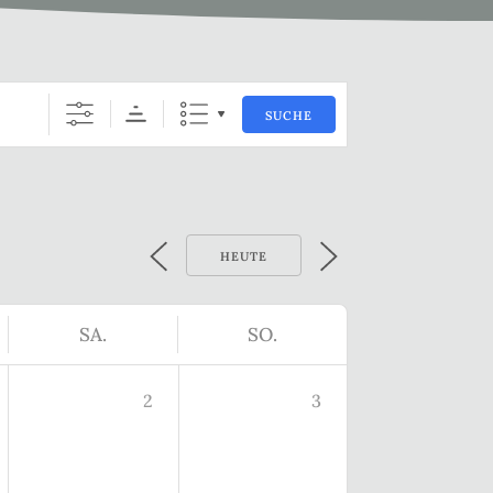
SUCHE
HEUTE
SA.
SO.
2
3