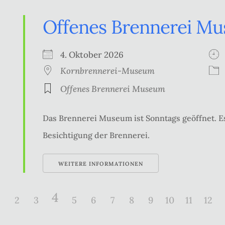
Offenes Brennerei M
4. Oktober 2026
Kornbrennerei-Museum
Offenes Brennerei Museum
Das Brennerei Museum ist Sonntags geöffnet. Es
Besichtigung der Brennerei.
WEITERE INFORMATIONEN
4
2
3
5
6
7
8
9
10
11
12