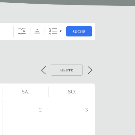
SUCHE
HEUTE
SA.
SO.
2
3