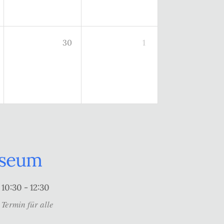
30
1
useum
10:30 - 12:30
Termin für alle