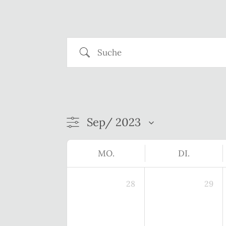
Suche
MO.
DI.
28
29