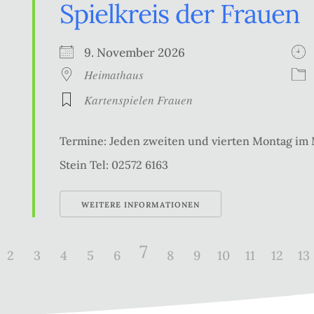
Spielkreis der Frauen
9. November 2026
Heimathaus
Kartenspielen Frauen
Termine: Jeden zweiten und vierten Montag im
Stein Tel: 02572 6163
WEITERE INFORMATIONEN
7
2
3
4
5
6
8
9
10
11
12
13