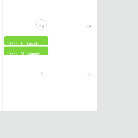
29
28
14:00 -
Entkusseln und Impfen: Aktion Heidepflege Bertlings Haar
15:00 -
Miteinander singen – Tradition neu erleben
5
6