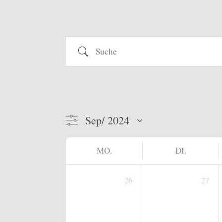
Suche
MO.
DI.
26
27