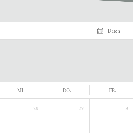
Daten
MI.
DO.
FR.
28
29
30