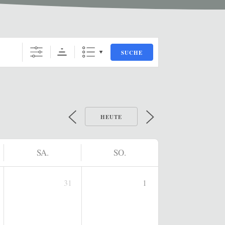
SUCHE
HEUTE
SA.
SO.
31
1