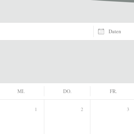
Daten
MI.
DO.
FR.
1
2
3