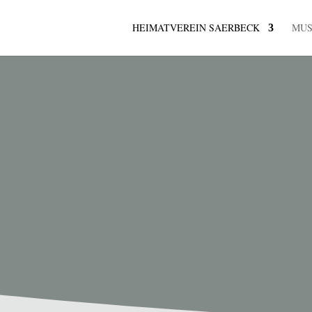
HEIMATVEREIN SAERBECK
MU
K
ermine