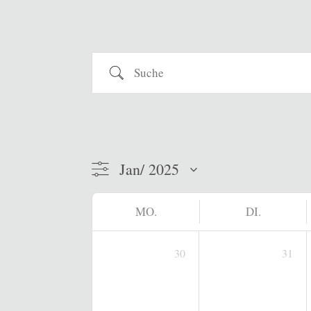
Suche
MO.
DI.
30
31