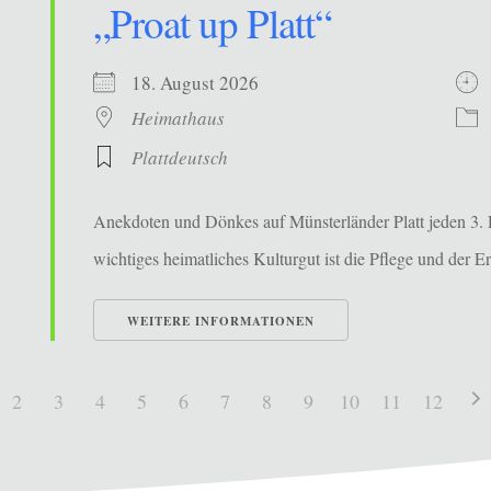
„Proat up Platt“
18. August 2026
Heimathaus
Plattdeutsch
Anekdoten und Dönkes auf Münsterländer Platt jeden 3. 
wichtiges heimatliches Kulturgut ist die Pflege und der Erh
WEITERE INFORMATIONEN
2
3
4
5
6
7
8
9
10
11
12