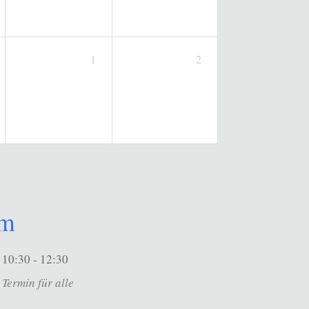
1
2
um
10:30 - 12:30
Termin für alle