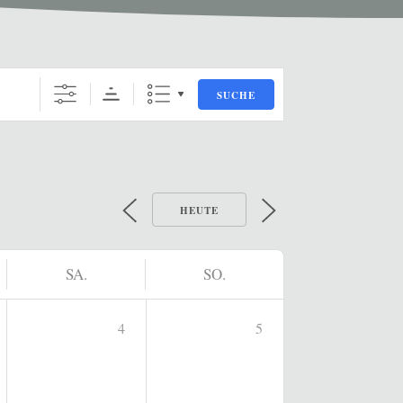
SUCHE
HEUTE
SA.
SO.
4
5