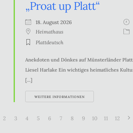
„Proat up Platt“
18. August 2026
Heimathaus
Plattdeutsch
Anekdoten und Dönkes auf Münsterländer Platt 
Liesel Harlake Ein wichtiges heimatliches Kultur
[...]
WEITERE INFORMATIONEN
2
3
4
5
6
7
8
9
10
11
12