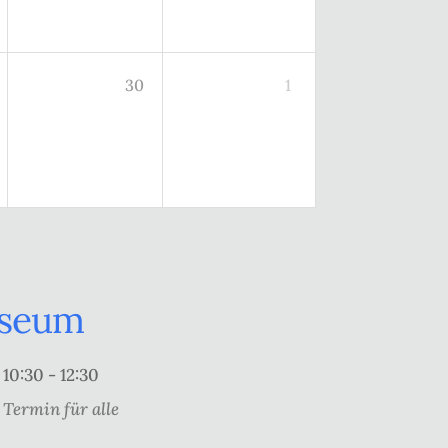
30
1
useum
10:30 - 12:30
Termin für alle