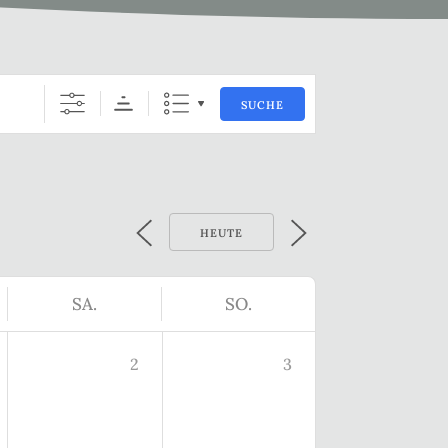
SUCHE
HEUTE
SA.
SO.
2
3