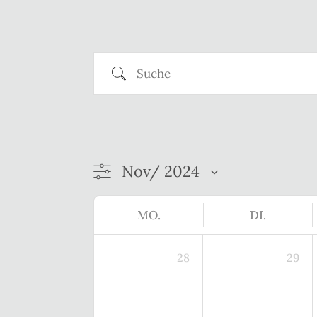
Suche
MO.
DI.
28
29