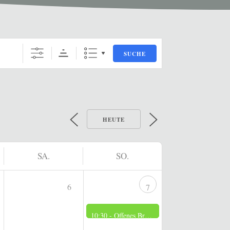
SUCHE
HEUTE
SA.
SO.
6
7
10:30 -
Offenes Brennerei Museum