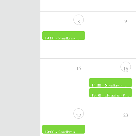
9
8
19:00 -
Spielkreis der Frauen
15
16
15:00 -
Spielkreis der Männer
19:30 -
„Proat up Platt“
23
22
19:00 -
Spielkreis der Frauen