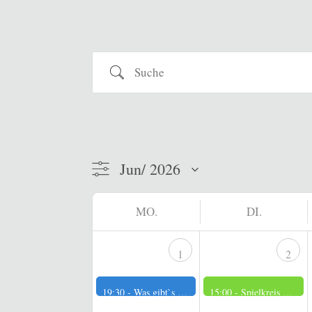
Suche
MO.
DI.
1
2
19:30 -
Was gibt`s Neues?
15:00 -
Spielkreis der Männer