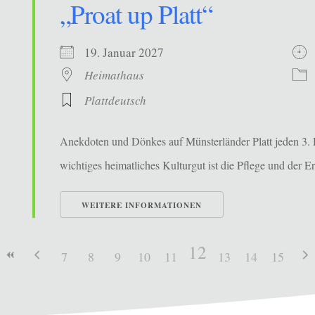
„Proat up Platt“
19. Januar 2027
Heimathaus
Plattdeutsch
Anekdoten und Dönkes auf Münsterländer Platt jeden 3. 
wichtiges heimatliches Kulturgut ist die Pflege und der Erh
WEITERE INFORMATIONEN
12
7
8
9
10
11
13
14
15