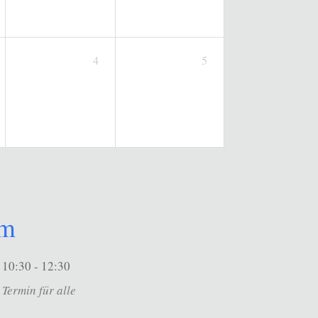
4
5
um
10:30 - 12:30
Termin für alle