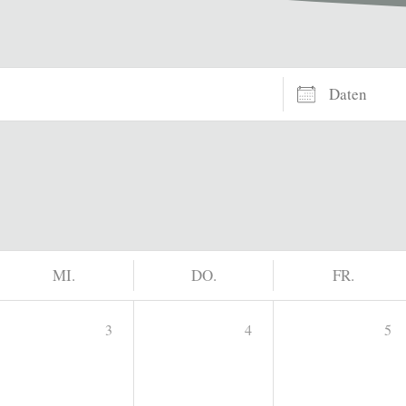
Daten
MI.
DO.
FR.
3
4
5