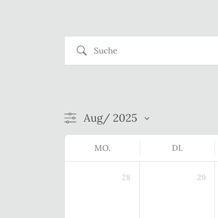
Suche
MO.
DI.
28
29