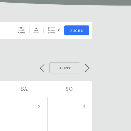
SUCHE
HEUTE
SA.
SO.
2
3