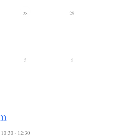
29
28
5
6
um
10:30 - 12:30