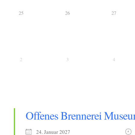
25
26
27
2
3
4
Offenes Brennerei Muse
24. Januar 2027