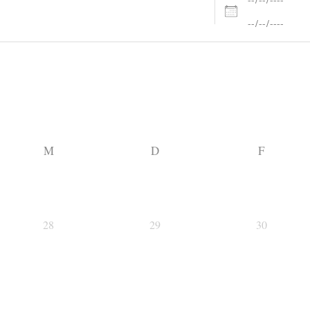
M
D
F
28
29
30