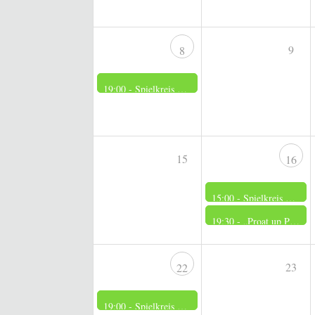
9
8
19:00 -
Spielkreis der Frauen
15
16
15:00 -
Spielkreis der Männer
19:30 -
„Proat up Platt“
23
22
19:00 -
Spielkreis der Frauen