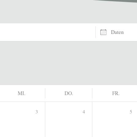
Daten
MI.
DO.
FR.
3
4
5