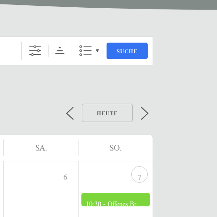
SUCHE
HEUTE
SA.
SO.
6
7
10:30 -
Offenes Brennerei Museum