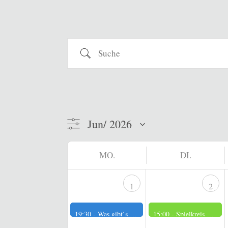
Suche
MO.
DI.
1
2
19:30 -
Was gibt`s Neues?
15:00 -
Spielkreis der Männer