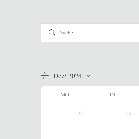
Suche
MO.
DI.
25
26