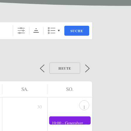
SUCHE
HEUTE
SA.
SO.
30
1
19:00 -
Generalversammlung