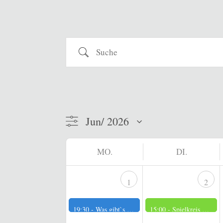
Suche
MO.
DI.
1
2
19:30 -
Was gibt`s Neues?
15:00 -
Spielkreis der Männer