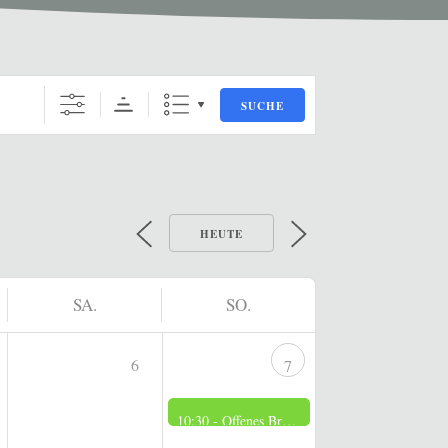
SUCHE
HEUTE
SA.
SO.
6
7
10:30 -
Offenes Brennerei Museum