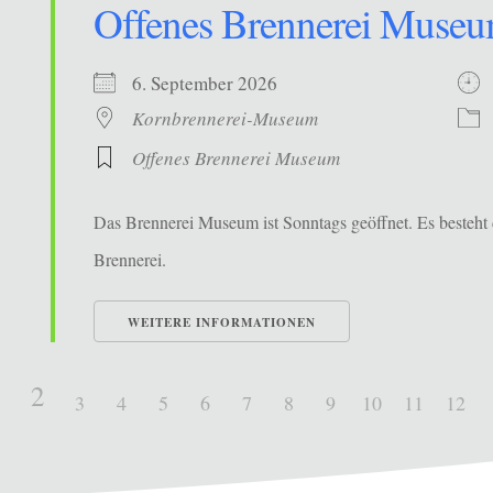
Offenes Brennerei Muse
6. September 2026
Kornbrennerei-Museum
Offenes Brennerei Museum
Das Brennerei Museum ist Sonntags geöffnet. Es besteht 
Brennerei.
WEITERE INFORMATIONEN
2
1
3
4
5
6
7
8
9
10
11
12