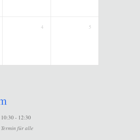
4
5
um
10:30 - 12:30
Termin für alle