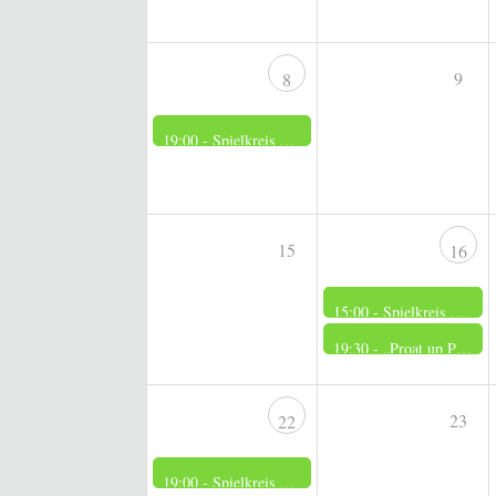
9
8
19:00 -
Spielkreis der Frauen
15
16
15:00 -
Spielkreis der Männer
19:30 -
„Proat up Platt“
23
22
19:00 -
Spielkreis der Frauen