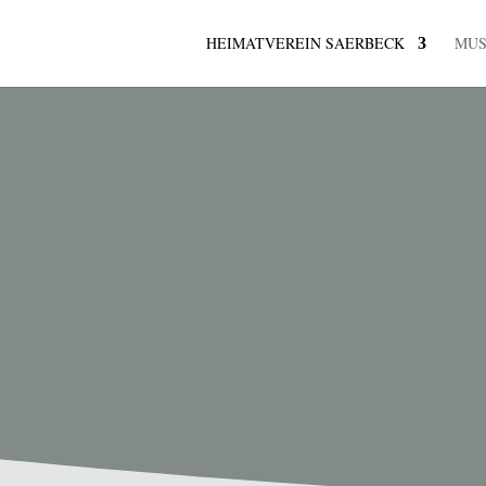
HEIMATVEREIN SAERBECK
MU
K
ermine