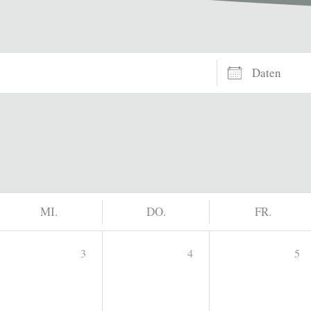
Daten
MI.
DO.
FR.
3
4
5