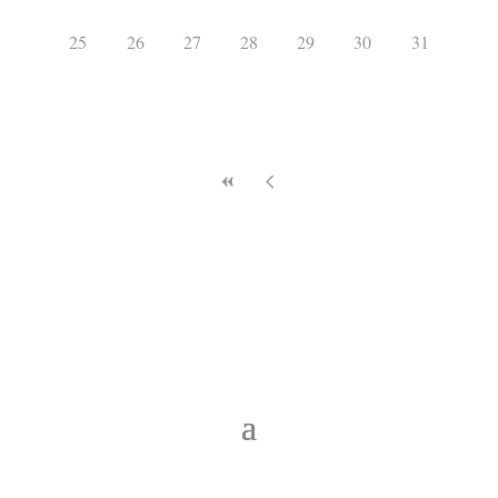
25
26
27
28
29
30
31
Copyright © 2026 Heimatverein Saerbeck