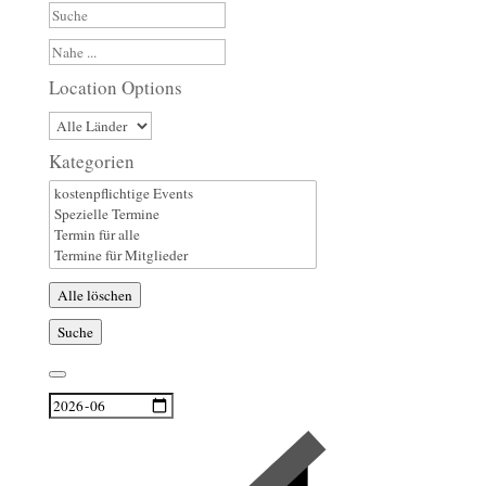
Suche
Nahe
...
Location Options
Land
Kategorien
Kategorien
Alle löschen
Suche