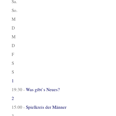
Sa.
So.
M
D
M
D
F
S
S
1
19:30 -
Was gibt`s Neues?
2
15:00 -
Spielkreis der Männer
3