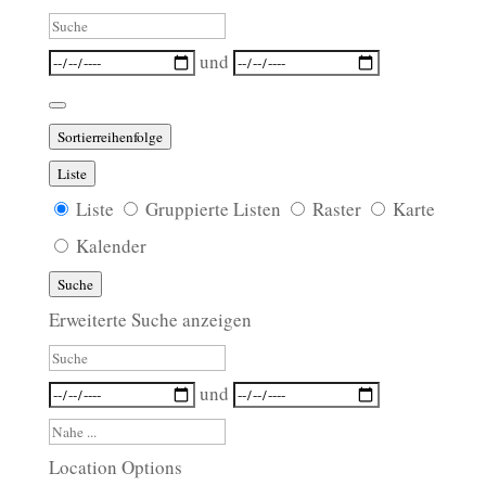
Suche
Daten
und
Sortierreihenfolge
Liste
Anzeigetyp
Liste
Gruppierte Listen
Raster
Karte
für
Kalender
Suchergebnisse
Suche
Erweiterte Suche anzeigen
Suche
Daten
und
Nahe
...
Location Options