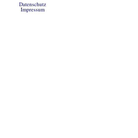
Datenschutz
Impressum
Copyright © 2026 Heimatverein Saerbeck
e.V.