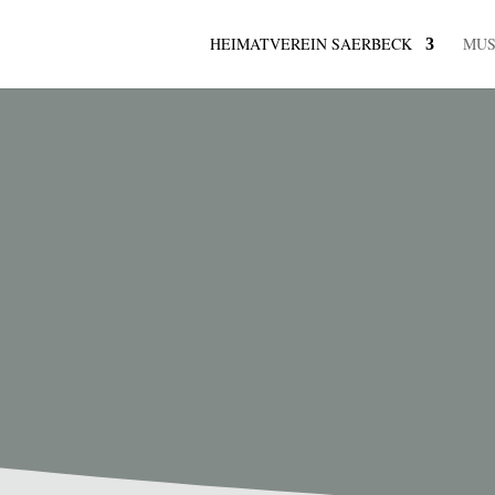
HEIMATVEREIN SAERBECK
MU
K
ermine