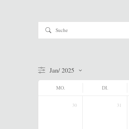
Suche
MO.
DI.
30
31