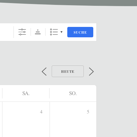
SUCHE
HEUTE
SA.
SO.
4
5