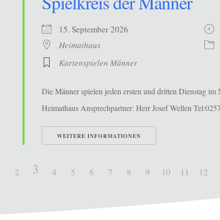
Spielkreis der Männer
15. September 2026
Heimathaus
Kartenspielen Männer
Die Männer spielen jeden ersten und dritten Dienstag i
Heimathaus Ansprechpartner: Herr Josef Wellen Tel:025
WEITERE INFORMATIONEN
3
1
2
4
5
6
7
8
9
10
11
12