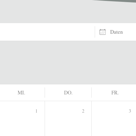
Daten
MI.
DO.
FR.
1
2
3