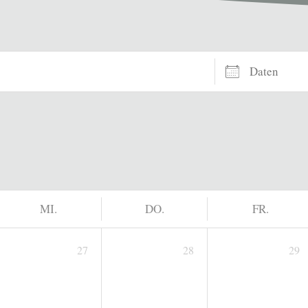
Daten
MI.
DO.
FR.
27
28
29