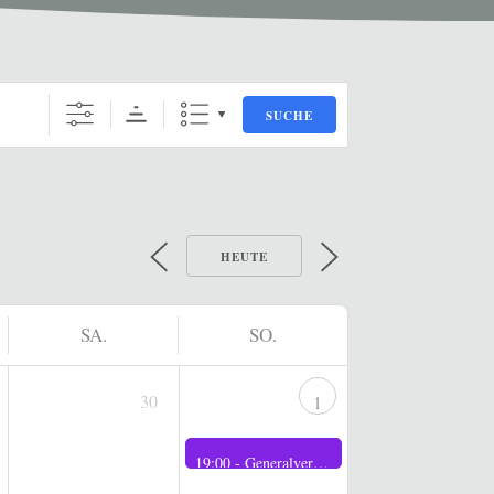
SUCHE
HEUTE
SA.
SO.
30
1
19:00 -
Generalversammlung