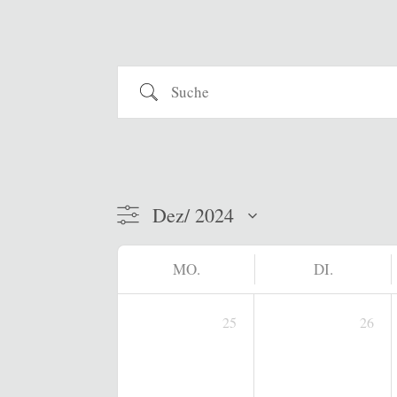
Suche
MO.
DI.
25
26