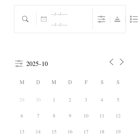
Daten
Suche
M
D
M
D
F
S
S
29
30
1
2
3
4
5
6
7
8
9
10
11
12
13
14
15
17
18
19
16