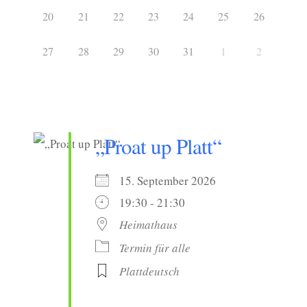
20
21
22
23
24
25
26
27
28
29
30
31
1
2
„Proat up Platt“
15. September 2026
19:30 - 21:30
Heimathaus
Termin für alle
Plattdeutsch