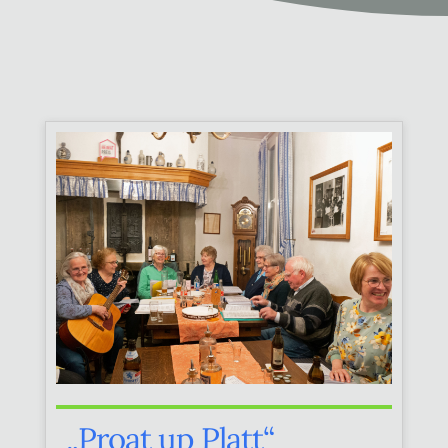
„Proat up Platt“