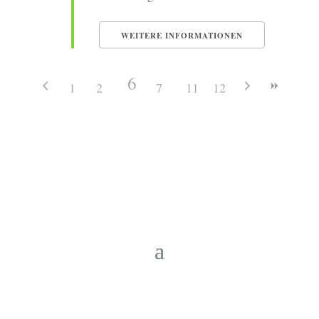
WEITERE INFORMATIONEN
6
1
2
3
4
7
5
8
11
9
12
10
Copyright © 2026 Heimatverein Saerbeck
e.V.