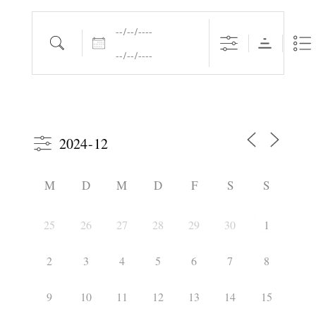
Daten
Suche
M
D
M
D
F
S
S
25
26
27
28
29
30
1
2
3
4
5
6
7
8
9
10
11
12
13
14
15