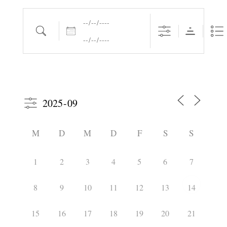
Daten
Suche
M
D
M
D
F
S
S
1
2
3
4
5
6
7
8
9
10
11
12
13
14
15
16
17
18
19
20
21