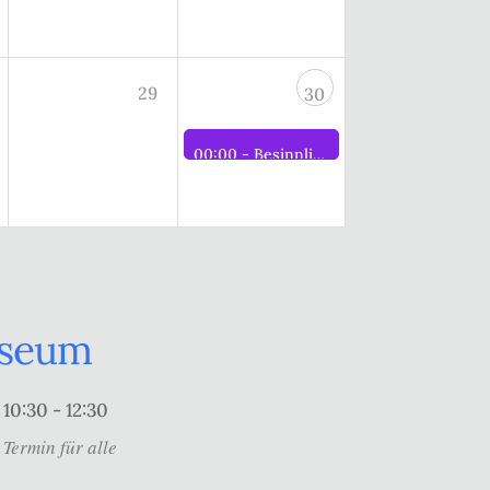
29
30
00:00 -
Besinnlicher Jahresausklang“: Adventlicher Abend mit Generalversammlung
useum
10:30 - 12:30
Termin für alle