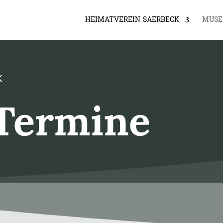
HEIMATVEREIN SAERBECK
MUS
K
Termine