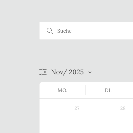
Suche
MO.
DI.
27
28