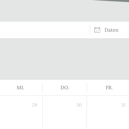
Daten
MI.
DO.
FR.
29
30
31