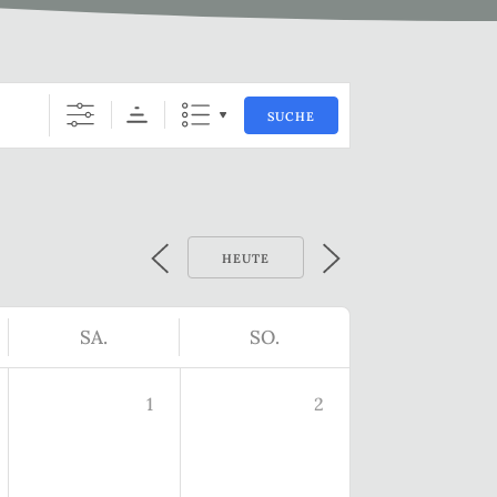
SUCHE
HEUTE
SA.
SO.
1
2