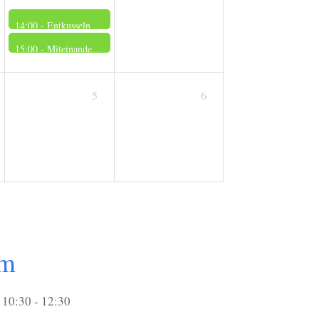
14:00 -
Entkusseln und Impfen: Aktion Heidepflege Bertlings Haar
15:00 -
Miteinander singen – Tradition neu erleben
5
6
um
10:30 - 12:30