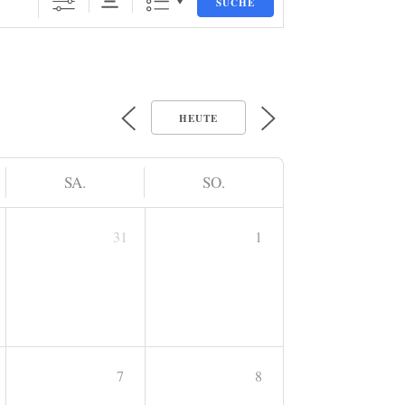
SUCHE
HEUTE
SA.
SO.
31
1
7
8