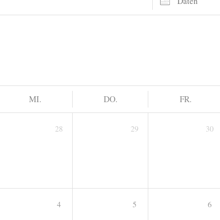
MI.
DO.
FR.
28
29
30
4
5
6