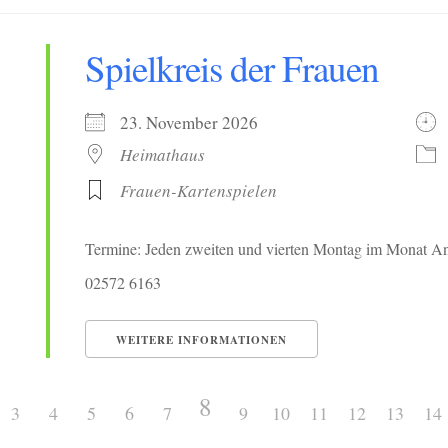
Spielkreis der Frauen
23. November 2026
Heimathaus
Frauen-Kartenspielen
Termine: Jeden zweiten und vierten Montag im Monat Ans
02572 6163
WEITERE INFORMATIONEN
8
3
4
5
6
7
9
10
11
12
13
14