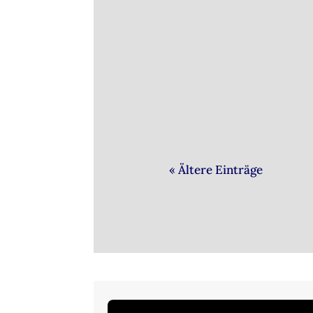
Der WDR zu Gast im Heim
dem
« Ältere Einträge