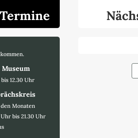
 Termine
Näch
illkommen.
i Museum
bis 12.30 Uhr
prächskreis
n den Monaten
 Uhr bis 21.30 Uhr
us