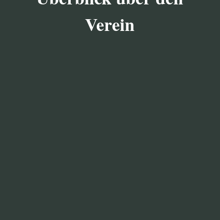
Verein

VEREIN
Der Heimatverein bezweckt die Förderung der
Heimatpflege, der Heimatkunde und der
Heimatgeschichte, des heimatlichen Brauchtums
einschließlich Sprache und Liedgut, des
Denkmal-, Landschafts-, Natur- und