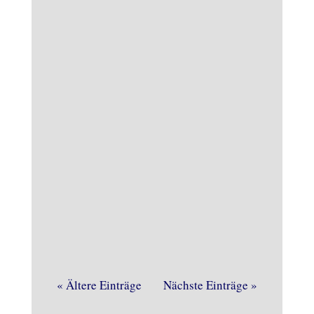
Der WDR zu Gast im Heimathaus, das
gab es schon einige Male. Vor kurzem
war es wieder soweit. Noch vor dem
« Ältere Einträge
Nächste Einträge »