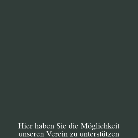
PROJEKTE
Der Heimatverein, seine Mitglieder und seine
ehrenamtlichen Helfer leisten wertvolle Beiträge
für die Heimat- und Naturpflege,
Heimatforschung und Heimatkunde in unserer
Gemeinde. Um die von uns definierte Ziele zu
erreichen, bilden wir Projekte um in einem
festgelegten Zeitrahmen diese Arbeiten zu
koordinieren.
Hier haben Sie die Möglichkeit
unseren Verein zu unterstützen