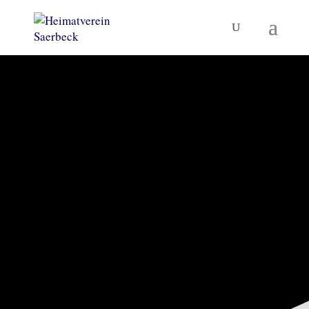
KORNBRENNEREIMUSEUM
UND MEHR
Heimatverein
Saerbeck
TERMINE
MUSEUM