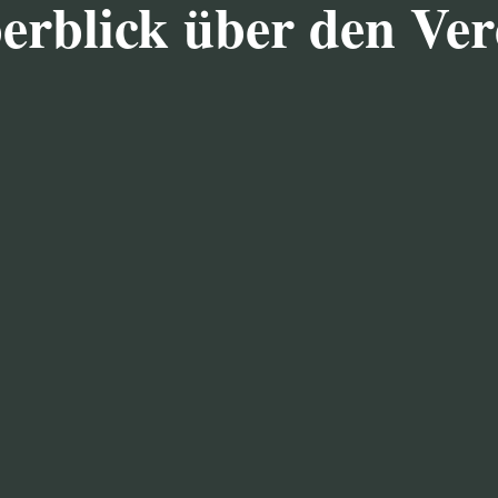
erblick über den Ver
KORNBR
ng der Heimatpflege, der
Das eigentliche Brennere
hte, des heimatlichen
130 Jahre alt und erfu
 Liedgut, des Denkmal-,
Ausbauten. Haupthaus, 
unter Denkmalschutz gestel
es sinnvoll zu vereinen, zu
Die noch heute zu seh
e Kenntnis der Heimat, die