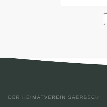
imathaus
DER HEIMATVEREIN SAERBECK