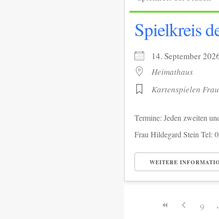
llkommen.
Spielkreis d
i Museum
bis 12.30 Uhr
14. September 2
Heimathaus
rächskreis
Kartenspielen Fra
naten September bis
Uhr im Heimathaus
Termine: Jeden zweiten un
Frauen
Frau Hildegard Stein Tel: 
tag im Monat 19.30
WEITERE INFORMATI
Heimathaus
Männer
9
g im Monat 15.00 Uhr