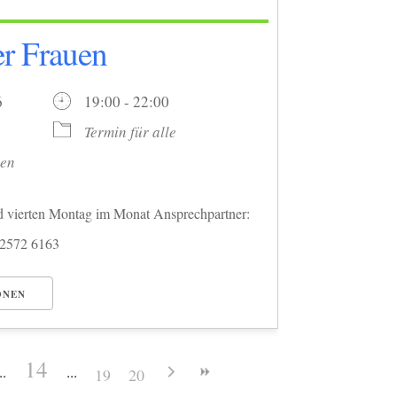
er Frauen
026
19:00 - 22:00
Termin für alle
uen
d vierten Montag im Monat Ansprechpartner:
02572 6163
ONEN
14
19
20