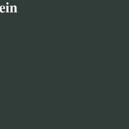
ein

ENNEREI MUSEUM
i-Gebäude ist in seiner Kernsubstanz über
hr zwischenzeitlich bedeutende Um- und
Nebengebäude und Brennerei wurden 1992
lt.
ende technische Ausstattung stammt