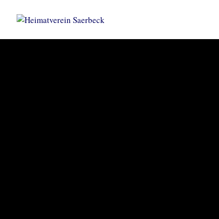
KORNBRENNEREIMUSEUM
Heimatve
Saerbec