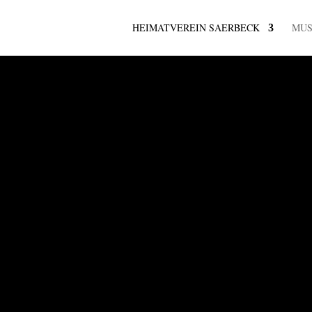
HEIMATVEREIN SAERBECK
MU
 UND MEHR
rein
k