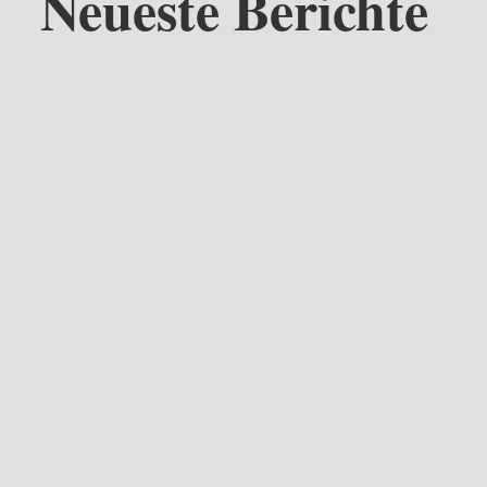
Neueste Berichte
beck läuft nach dem Kellerbrand die Aufarbeitung auf Hochtouren. 